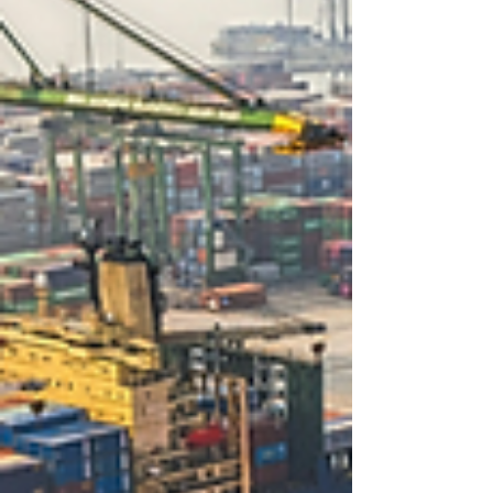
algo que el mercado o el Estado no
resuelven por sí solos. Eso, en esencia,
ya es incidencia. La pregunta
importante no es si las ONG influyen en
las decisiones públicas. Lo hacen y lo
han hecho durante décadas. La
verdadera pregunta es si esa influencia
se produce de forma reactiva o de
forma sistemática. Y ahí es donde se
abre una oportunidad que el tercer
sector to