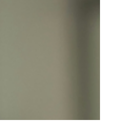
contra Irán, lo que ha paralizado el
tránsito de buques petroleros por una
de las arterias energéticas más críticas