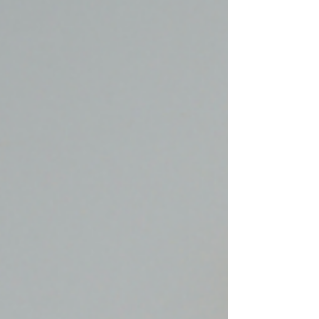
agenda de consultas públicas de la
Comisión Europea. Y aun así, cuando el
asunto que les afecta se hace público,
ya es tarde para influir en él. La razón es
sencilla: las decisiones que de verdad
condicionan a una organización casi