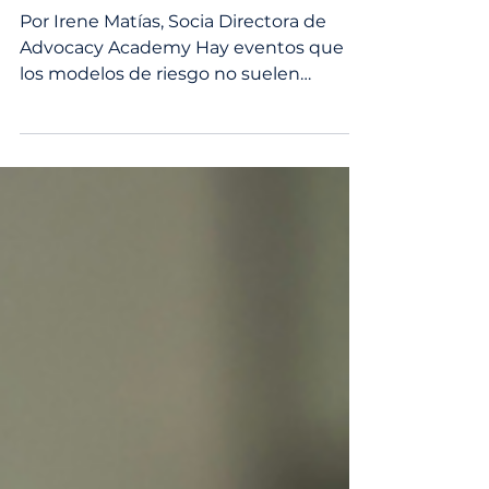
Asuntos Públicos ante el
cisne negro que vuelve a
nadar en aguas
internacionales
Por Irene Matías, Socia Directora de
Advocacy Academy Hay eventos que
los modelos de riesgo no suelen
considerar. No porque sean imposibles,
sino porque resultan incómodos de
incluir. La guerra en Irán y el cierre del
Estrecho de Ormuz son uno de ellos.
Desde el 28 de febrero de 2026, el
estrecho ha experimentado disturbios
continuos tras los ataques militares