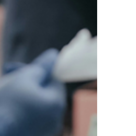
actuar demasiado tarde, ni elegir mal el
mensaje, ni no tener los contactos
adecuados. La trampa es querer
abarcarlo todo. Una organización que
trabaja en medio ambiente tiene frente
a ella la transición energética, la
biodiversidad, la contaminación del
suelo, el agua, la regulación de plásticos,
l